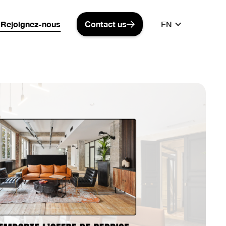
te !
LNB recrute !
LNB recrute !
LNB recrute !
Rejoignez-nous
Contact us
EN