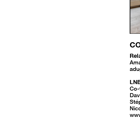
C
Rel
Ama
adu
LNB
Co-
Dav
Ste
Nic
www