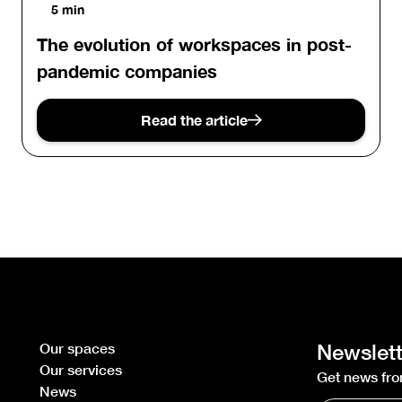
5 min
The evolution of workspaces in post-
pandemic companies
Read the article
Our spaces
Newslett
Our services
Get news fro
News