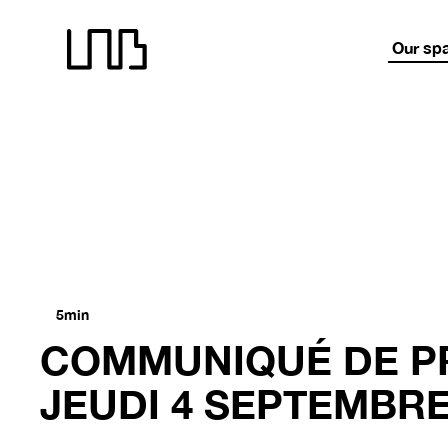
LNB recrute !
LNB recrute !
LNB recrute !
LNB
Our sp
5min
COMMUNIQUÉ DE PR
JEUDI 4 SEPTEMBRE