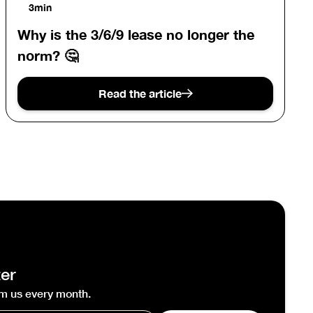
3min
Why is the 3/6/9 lease no longer the
norm? 🤔
Read the article
er
m us every month.