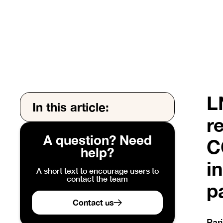
L
In this article:
r
A question? Need
C
help?
i
A short text to encourage users to
contact the team
p
Contact us
Par