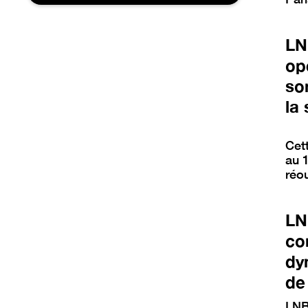
LN
op
so
la
Cet
au 
réo
LN
co
dy
de
LNB