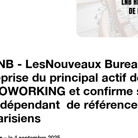
NB - LesNouveaux Bureau
eprise du principal actif 
OWORKING et confirme s
ndépendant de référence
arisiens
is – le 4 septembre 2025