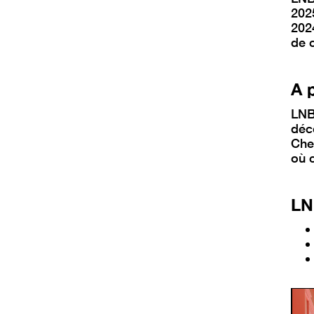
202
202
de 
A 
LNB
déc
Che
où c
LN