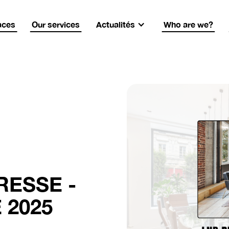
 recrute !
LNB recrute !
LNB recrute !
LNB recru
aces
Our services
Actualités
Who are we?
ESSE -
 2025