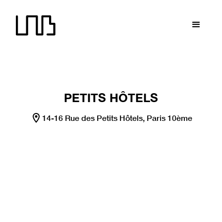
LNB recrute !
LNB recrute !
LNB recrute !
LNB recrute
PETITS HÔTELS
14-16 Rue des Petits Hôtels, Paris 10ème