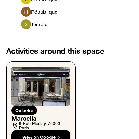
11
République
3
Temple
Activities around this space
Où boire
Marcella
8 Rue Meslay, 75003
Paris
View on Google