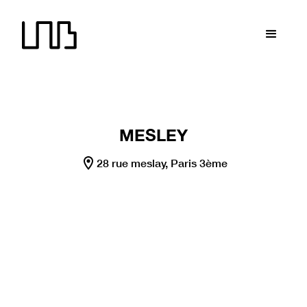
LNB recrute !
LNB recrute !
LNB recrute !
LNB recrute
MESLEY
28 rue meslay, Paris 3ème