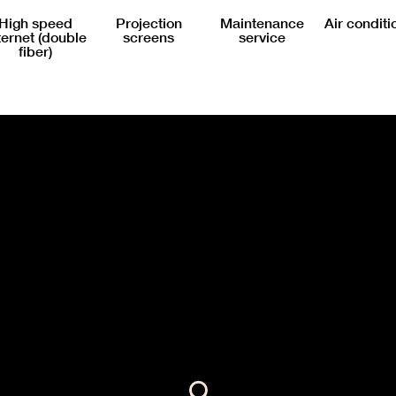
High speed
Projection
Maintenance
Air conditi
ternet (double
screens
service
fiber)