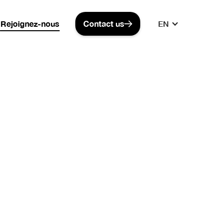
te !
LNB recrute !
LNB recrute !
LNB recrute !
Rejoignez-nous
Contact us
EN