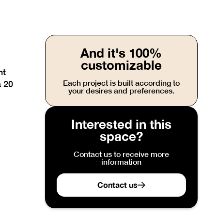
And it's 100%
customizable
nt
Each project is built according to
à 20
your desires and preferences.
Interested in this
space?
Contact us to receive more
information
Contact us