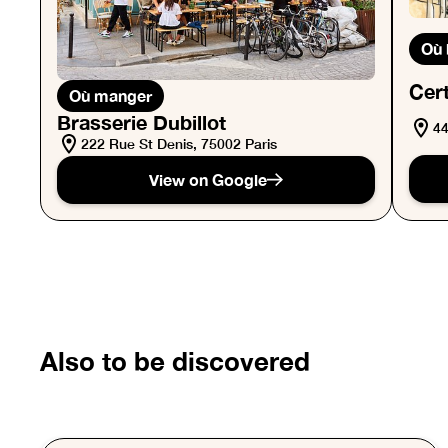
Où 
Cert
Où manger
Brasserie Dubillot
44
222 Rue St Denis, 75002 Paris
View on Google
Also to be discovered