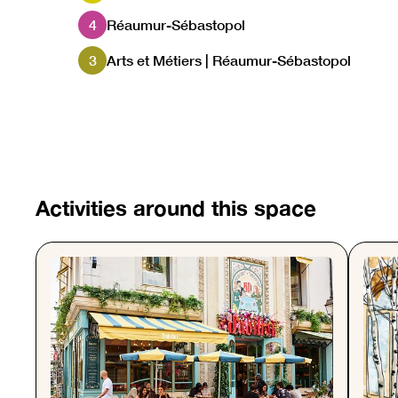
4
Réaumur-Sébastopol
3
Arts et Métiers | Réaumur-Sébastopol
Activities around this space