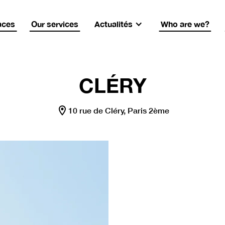
 recrute !
LNB recrute !
LNB recrute !
LNB recru
aces
Our services
Actualités
Who are we?
CLÉRY
10 rue de Cléry, Paris 2ème