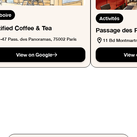
boire
Activités
ified Coffee & Tea
Passage des 
-47 Pass. des Panoramas, 75002 Paris
11 Bd Montmartr
View on Google
View 