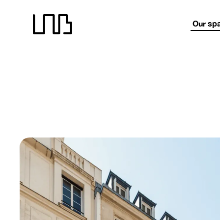
LNB recrute !
LNB recrute !
LNB recrute !
LNB
Our sp